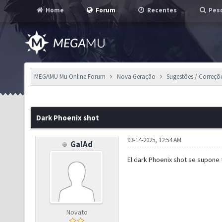
Home
Forum
Recentes
Pesq
MEGAMU Mu Online Forum
Nova Geração
Sugestões / Correçõ
Dark Phoenix shot
03-14-2025, 12:54 AM
GalAd
El dark Phoenix shot se supone t
Novato