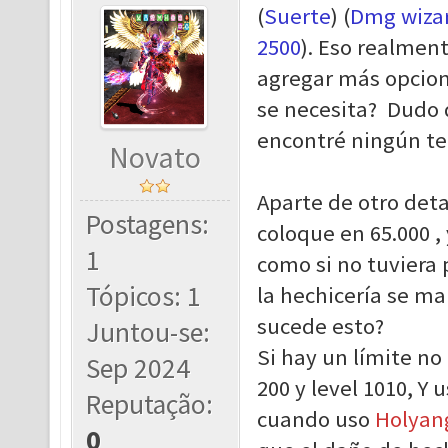
(
Suerte
) (
Dmg wiza
2500
). Eso realmen
agregar más opcione
se necesita? Dudo 
encontré ningún te
Novato
Aparte de otro deta
Postagens:
coloque en 65.000 
1
como si no tuviera 
Tópicos: 1
la hechicería se m
sucede esto?
Juntou-se:
Si hay un límite no
Sep 2024
200 y level 1010, Y 
Reputação:
cuando uso
Holyan
0