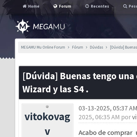
Home
Forum
Recentes
Pesq
MEGAMU Mu Online Forum
Fórum
Dúvidas
[Dúvida] Buenas 
[Dúvida] Buenas tengo una 
Wizard y las S4 .
03-13-2025, 05:37 A
vitokovag
2025, 06:35 AM por
v
v
Acabo de comprar u