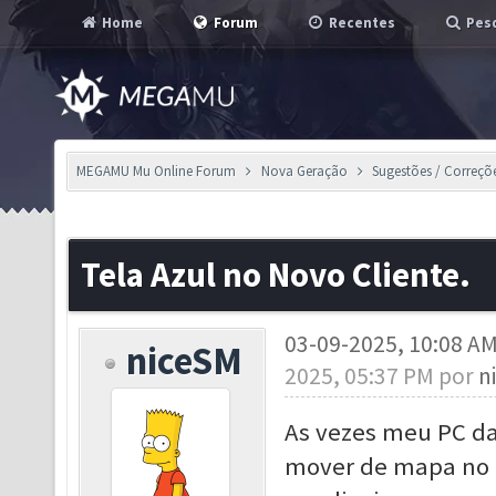
Home
Forum
Recentes
Pesq
MEGAMU Mu Online Forum
Nova Geração
Sugestões / Correçõ
Tela Azul no Novo Cliente.
03-09-2025, 10:08 A
niceSM
2025, 05:37 PM por
n
As vezes meu PC da
mover de mapa no c