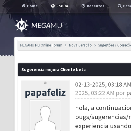
Home
Forum
Recentes
Pesq
MEGAMU Mu Online Forum
Nova Geração
Sugestões / Correçõ
Sugerencia mejora Cliente beta
02-13-2025, 03:18 A
papafeliz
2025, 03:22 AM por
p
hola, a continuacio
bugs/sugerencias/m
experiencia usando