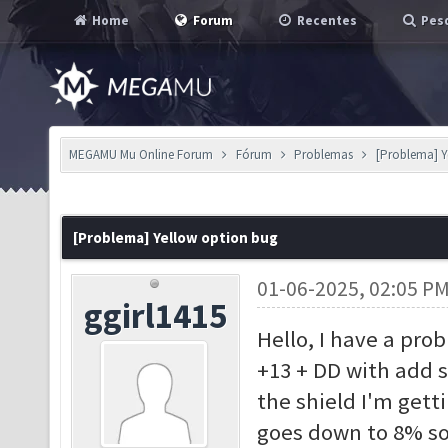
Home
Forum
Recentes
Pesq
MEGAMU Mu Online Forum
Fórum
Problemas
[Problema] Y
[Problema] Yellow option bug
01-06-2025, 02:05 P
ggirl1415
Hello, I have a pro
+13 + DD with add 
the shield I'm get
goes down to 8% so 