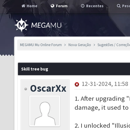
Home
Forum
Recentes
Pesq
MEGAMU Mu Online Forum
Nova Geração
Sugestões / Correçõ
Skill tree bug
12-31-2024, 11:58
OscarXx
1. After upgrading "
damage, it used to
2. I unlocked "Illusi