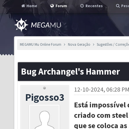
Home
Forum
Recentes
Pesq
MEGAMU Mu Online Forum
Nova Geração
Sugestões / Correçõ
Bug Archangel's Hammer
12-10-2024, 06:28 P
Pigosso3
Está impossível
criado com steel
que se coloca as