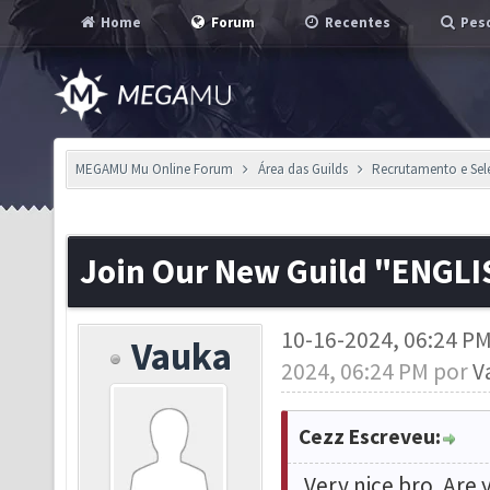
Home
Forum
Recentes
Pesq
MEGAMU Mu Online Forum
Área das Guilds
Recrutamento e Se
Join Our New Guild "ENGLI
10-16-2024, 06:24 P
Vauka
2024, 06:24 PM por
V
Cezz Escreveu:
Very nice bro. Are