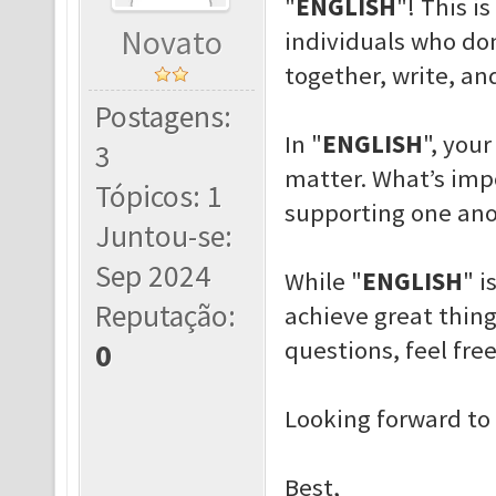
"
ENGLISH
"! This i
Novato
individuals who don
together, write, an
Postagens:
In "
ENGLISH
", you
3
matter. What’s impo
Tópicos: 1
supporting one ano
Juntou-se:
Sep 2024
While "
ENGLISH
" i
Reputação:
achieve great thing
questions, feel fre
0
Looking forward to
Best,