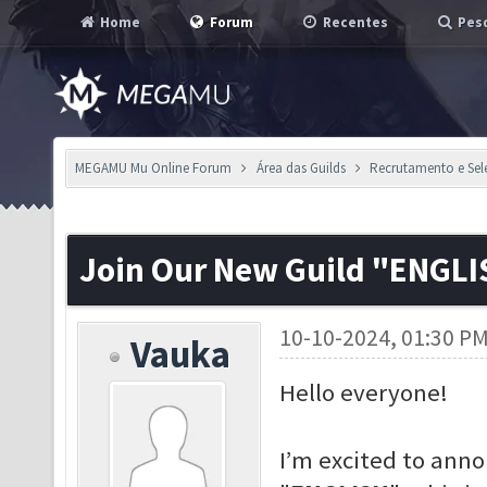
Home
Forum
Recentes
Pesq
MEGAMU Mu Online Forum
Área das Guilds
Recrutamento e Se
Join Our New Guild "ENGLI
10-10-2024, 01:30 P
Vauka
Hello everyone!
I’m excited to anno