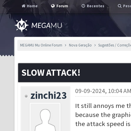
Home
Forum
Recentes
Pesq
MEGAMU Mu Online Forum
Nova Geração
Sugestões / Correçõ
SLOW ATTACK!
09-09-2024, 10:04 A
zinchi23
It still annoys me 
because the graphi
the attack speed is 