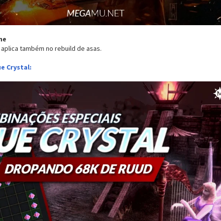
ne
aplica também no rebuild de asas.
e Crystal: