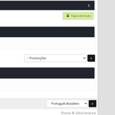
Tópico fechado
Theme © 2016 iAndrew