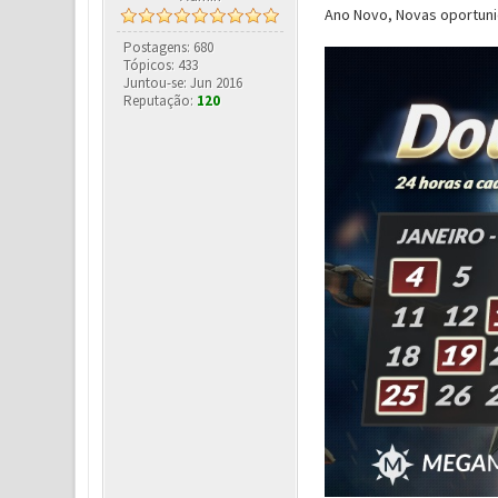
Ano Novo, Novas oportuni
Postagens: 680
Tópicos: 433
Juntou-se: Jun 2016
Reputação:
120