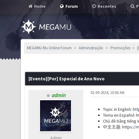
Home
Forum
Recentes
P
MEGAMU Mu Online Forum
Administração
Promoções
1 Voto(s) - 5 em Média
1
2
3
4
5
[Evento][Por] Especial de Ano Novo
01-09-2024, 10:00 AM
admin
Topic in English:
htt
Tema en Español:
h
Chủ đề bằng tiếng V
中文主题:
https://
Admin