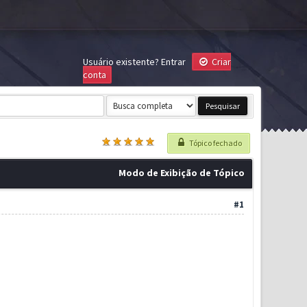
Usuário existente?
Entrar
Criar
conta
Tópico fechado
Modo de Exibição de Tópico
#1