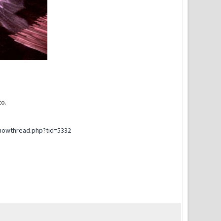
to.
howthread.php?tid=5332