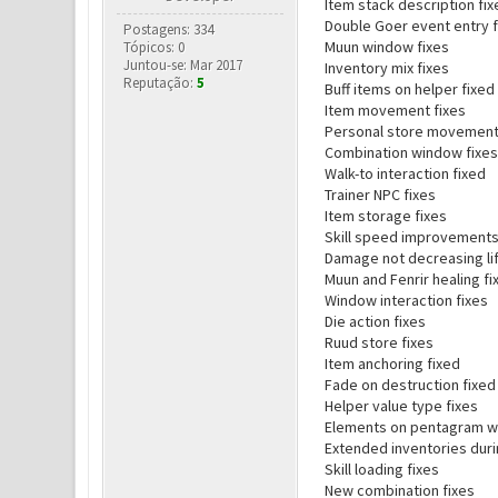
Item stack description fix
Double Goer event entry f
Postagens: 334
Muun window fixes
Tópicos: 0
Juntou-se: Mar 2017
Inventory mix fixes
Reputação:
5
Buff items on helper fixed
Item movement fixes
Personal store movement
Combination window fixes
Walk-to interaction fixed
Trainer NPC fixes
Item storage fixes
Skill speed improvement
Damage not decreasing lif
Muun and Fenrir healing fi
Window interaction fixes
Die action fixes
Ruud store fixes
Item anchoring fixed
Fade on destruction fixed
Helper value type fixes
Elements on pentagram w
Extended inventories duri
Skill loading fixes
New combination fixes