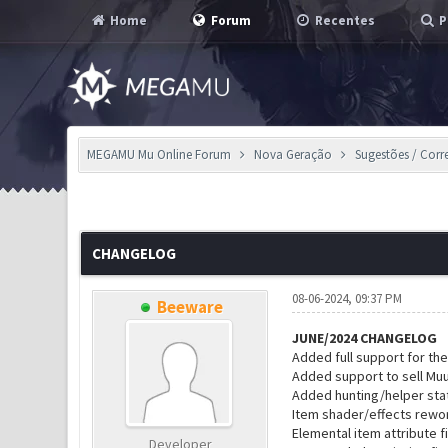
Home
Forum
Recentes
P
MEGAMU Mu Online Forum
Nova Geração
Sugestões / Corr
14 Voto(s) - 2.64 em Média
1
2
3
4
5
CHANGELOG
08-06-2024, 09:37 PM
Beeware
JUNE/2024 CHANGELOG
Added full support for th
Added support to sell Mu
Added hunting/helper stat
Item shader/effects rewo
Elemental item attribute f
Developer