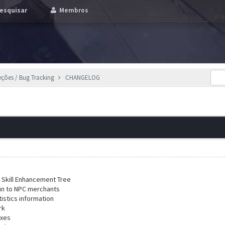
esquisar
Membros
eções / Bug Tracking
CHANGELOG
e Skill Enhancement Tree
un to NPC merchants
istics information
rk
ixes