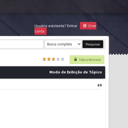
Usuário existente?
Entrar
Criar
conta
Tópico fechado
Modo de Exibição de Tópico
#9