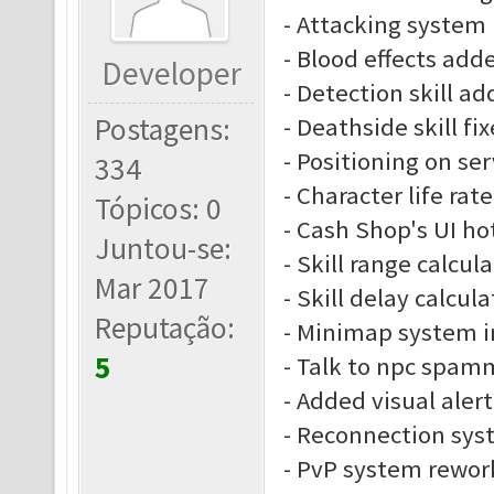
- Attacking system
- Blood effects add
Developer
- Detection skill a
Postagens:
- Deathside skill fi
- Positioning on se
334
- Character life rate
Tópicos: 0
- Cash Shop's UI ho
Juntou-se:
- Skill range calcu
Mar 2017
- Skill delay calcu
Reputação:
- Minimap system 
5
- Talk to npc spam
- Added visual alert
- Reconnection sys
- PvP system rewor