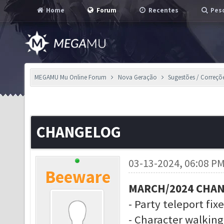
Home
Forum
Recentes
Pesq
MEGAMU Mu Online Forum
Nova Geração
Sugestões / Correçõ
CHANGELOG
03-13-2024, 06:08 P
Beeware
MARCH/2024 CHA
- Party teleport fix
- Character walkin