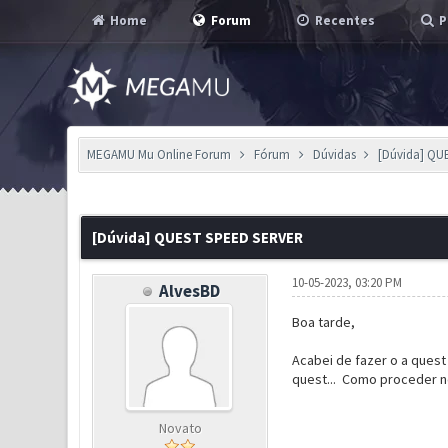
Home
Forum
Recentes
P
MEGAMU Mu Online Forum
Fórum
Dúvidas
[Dúvida] QU
0 Voto(s) - 0 em Média
1
2
3
4
5
[Dúvida] QUEST SPEED SERVER
10-05-2023, 03:20 PM
AlvesBD
Boa tarde,
Acabei de fazer o a quest
quest... Como proceder ne
Novato