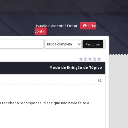
Usuário existente?
Entrar
Criar
conta
Modo de Exibição de Tópico
#1
ns receber a recompensa, disse que não havia feito a