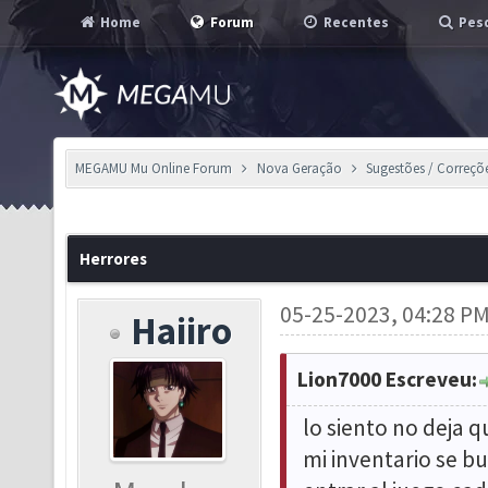
Home
Forum
Recentes
Pesq
MEGAMU Mu Online Forum
Nova Geração
Sugestões / Correçõ
Herrores
05-25-2023, 04:28 P
Haiiro
Lion7000 Escreveu:
lo siento no deja 
mi inventario se bu