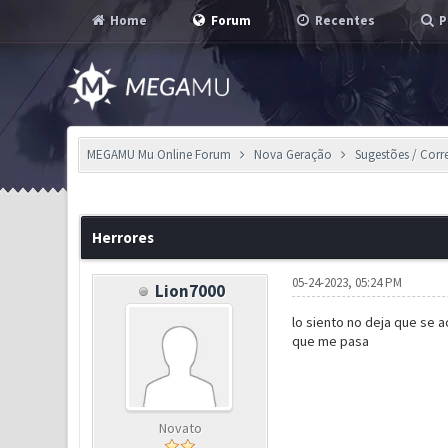
Home
Forum
Recentes
P
MEGAMU Mu Online Forum
Nova Geração
Sugestões / Corr
1 Voto(s) - 5 em Média
1
2
3
4
5
Herrores
05-24-2023, 05:24 PM
Lion7000
lo siento no deja que se a
que me pasa
Novato