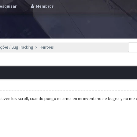
esquisar
Membros
eções / Bug Tracking
Herrores
ctiven los scroll, cuando pongo mi arma en mi inventario se bugea y no me d