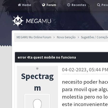
Home
Forum
Recentes
Pesq
MEGAMU Mu Online Forum
Nova Geração
Sugestões / Correçõ
error 4ta quest mobile no funciona
04-02-2023, 05:44 P
Spectrag
necesito poder hace
m
para movil que algu
molestia pero no lo
este inconveniente