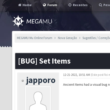
Home
Forum
Recentes
Pesq
MEGAMU Mu Online Forum
Nova Geração
Sugestões / Correçõ
[BUG] Set Items
12-21-2022, 10:51 AM
(Este post foi
japporo
Ancient Items had a visual bug n