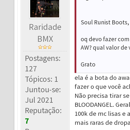
Soul Runist Boots
Raridade
BMX
oq devo fazer com e
AW? qual valor de 
Postagens:
Grato
127
ela é a bota do aw
Tópicos: 1
fazer o que você a
Juntou-se:
Não precisa tirar s
Jul 2021
BLOODANGEL. Geralm
Reputação:
100k de mc lisas e
7
mais raras de dropa