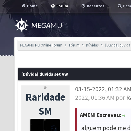
Home
Forum
Recentes
Pesq
MEGAMU Mu Online Forum
Fórum
Dúvidas
[Dúvida] duvida
[Dúvida] duvida set AW
03-15-2022, 01:32 A
Raridade
2022, 01:36 AM por
R
SM
AMENI Escreveu:
alguem pode me di