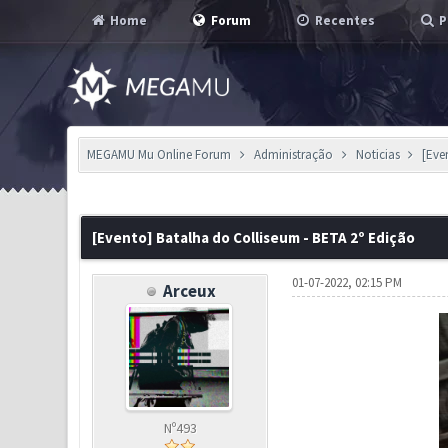
Home
Forum
Recentes
P
MEGAMU Mu Online Forum
Administração
Noticias
[Eve
1 Voto(s) - 3 em Média
1
2
3
4
5
[Evento] Batalha do Colliseum - BETA 2º Edição
01-07-2022, 02:15 PM
Arceux
Nº493