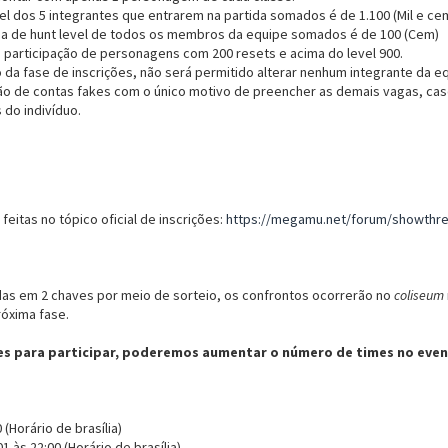
vel dos 5 integrantes que entrarem na partida somados é de 1.100 (Mil e cem
a de hunt level de todos os membros da equipe somados é de 100 (Cem)
a participação de personagens com 200 resets e acima do level 900.
da fase de inscrições, não será permitido alterar nenhum integrante da e
ição de contas fakes com o único motivo de preencher as demais vagas, ca
 do indivíduo.
feitas no tópico oficial de inscrições:
https://megamu.net/forum/showthre
das em 2 chaves por meio de sorteio, os confrontos ocorrerão no
coliseum
róxima fase.
es para participar, poderemos aumentar o número de times no even
 (Horário de brasília)
1 às 22:00 (Horário de brasília)