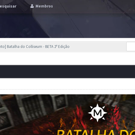
esquisar
Membros
nto] Batalha do Colliseum - BETA 2º Edição