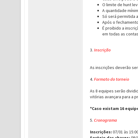
O limite de hunt le
A quantidade mínim
Só será permitida 
Após o fechamento 
É proibido a inscr
em todas as contas
3.
Inscrição
As inscrições deverão ser 
4.
Formato do torneio
As 8 equipes serão dividi
vitórias avançara para a p
*Caso existam 16 equip
5.
Cronograma
Inscrições:
07/01 às 15:00
Sorteio das chaves:
09/0