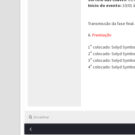
Inicio do evento:
10/01 
Transmissão da fase final 
6.
Premiação
1
°
colocado: Solyd Symbol 
2
°
colocado: Solyd Symbol 
3
°
colocado: Solyd Symbol 
4
°
colocado: Solyd Symbol 
Encontrar