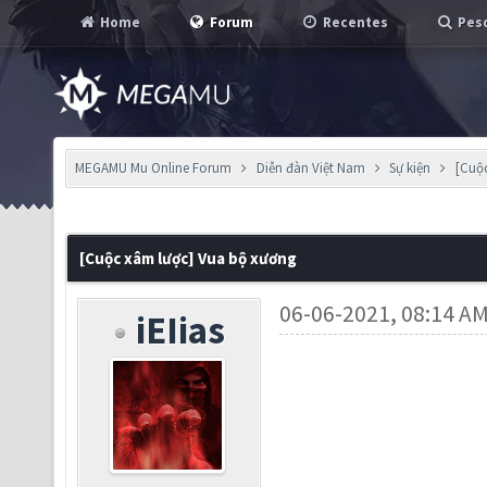
Home
Forum
Recentes
Pesq
MEGAMU Mu Online Forum
Diễn đàn Việt Nam
Sự kiện
[Cuộ
[Cuộc xâm lược] Vua bộ xương
06-06-2021, 08:14 A
iEIias