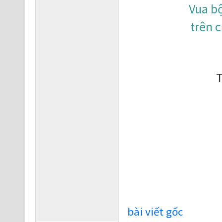
Vua b
trên 
T
bài viết gốc