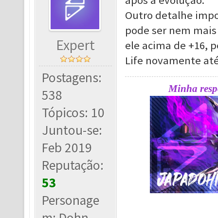
após a evolução.
Outro detalhe impor
pode ser nem mais
Expert
ele acima de +16, p
Life novamente até 
Postagens:
Minha respo
538
Tópicos: 10
Juntou-se:
Feb 2019
Reputação:
53
Personage
m: Dohn