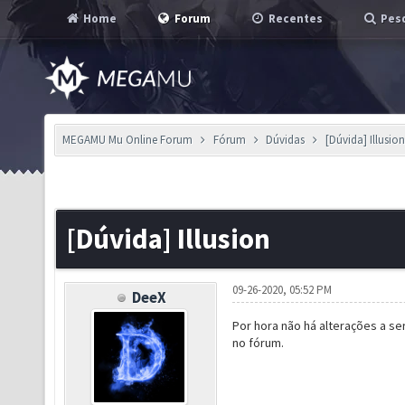
Home
Forum
Recentes
Pesq
MEGAMU Mu Online Forum
Fórum
Dúvidas
[Dúvida] Illusio
[Dúvida] Illusion
09-26-2020, 05:52 PM
DeeX
Por hora não há alterações a s
no fórum.