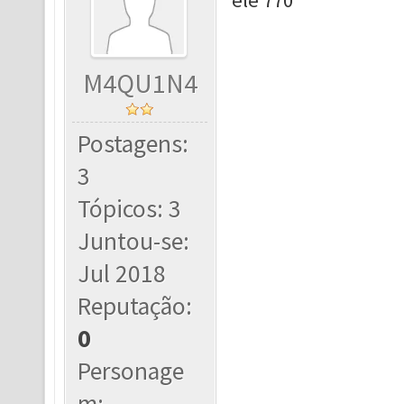
ele 770
M4QU1N4
Postagens:
3
Tópicos: 3
Juntou-se:
Jul 2018
Reputação:
0
Personage
m: