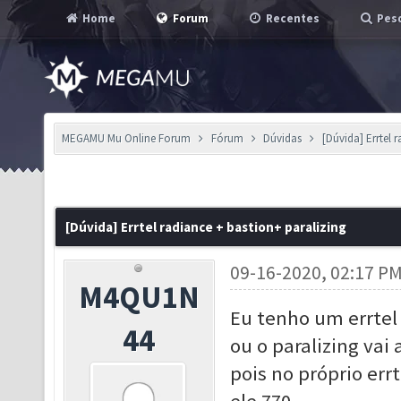
Home
Forum
Recentes
Pesq
MEGAMU Mu Online Forum
Fórum
Dúvidas
[Dúvida] Errtel 
[Dúvida] Errtel radiance + bastion+ paralizing
09-16-2020, 02:17 P
M4QU1N
Eu tenho um errtel 
44
ou o paralizing va
pois no próprio er