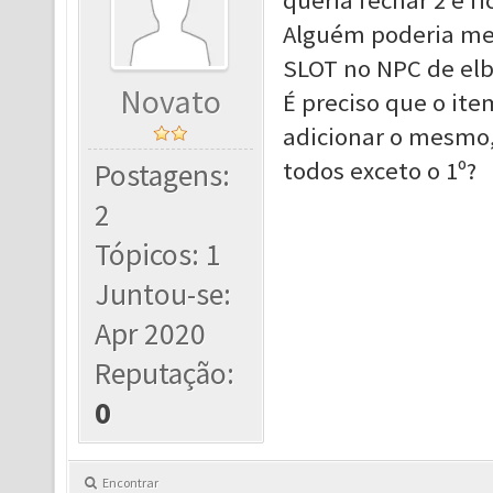
queria fechar 2 e f
Alguém poderia me
SLOT no NPC de el
Novato
É preciso que o ite
adicionar o mesmo, 
todos exceto o 1º?
Postagens:
2
Tópicos: 1
Juntou-se:
Apr 2020
Reputação:
0
Encontrar