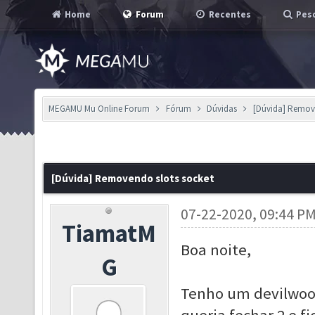
Home
Forum
Recentes
Pesq
MEGAMU Mu Online Forum
Fórum
Dúvidas
[Dúvida] Remov
[Dúvida] Removendo slots socket
07-22-2020, 09:44 P
TiamatM
Boa noite,
G
Tenho um devilwood