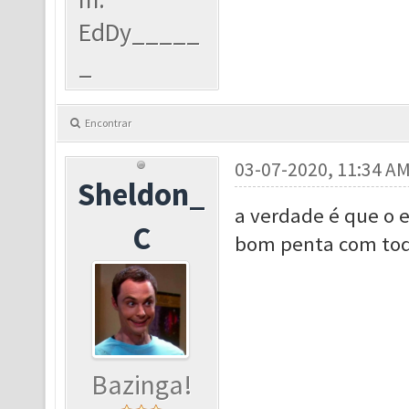
EdDy_____
_
Encontrar
03-07-2020, 11:34 A
Sheldon_
a verdade é que o 
C
bom penta com todo
Bazinga!