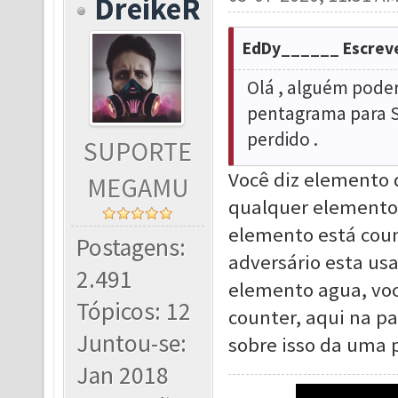
DreikeR
EdDy______ Escrev
Olá , alguém poder
pentagrama para S
perdido .
SUPORTE
Você diz elemento 
MEGAMU
qualquer elemento 
elemento está coun
Postagens:
adversário esta usa
2.491
elemento agua, você
Tópicos: 12
counter, aqui na p
Juntou-se:
sobre isso da uma 
Jan 2018