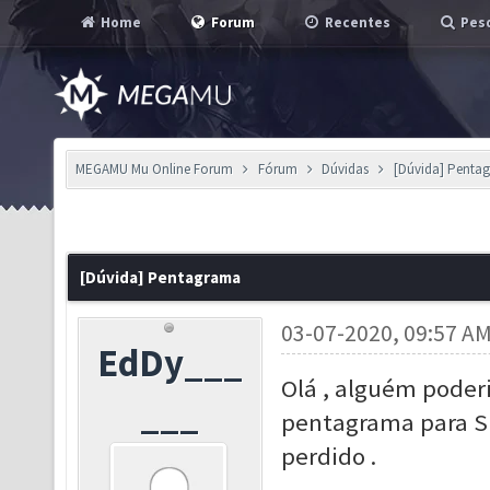
Home
Forum
Recentes
Pesq
MEGAMU Mu Online Forum
Fórum
Dúvidas
[Dúvida] Penta
[Dúvida] Pentagrama
03-07-2020, 09:57 A
EdDy___
Olá , alguém poder
___
pentagrama para SM
perdido .