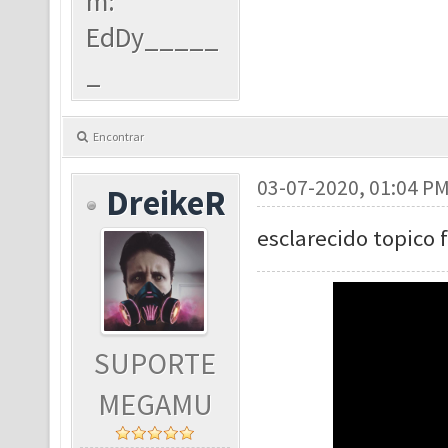
m:
EdDy_____
_
Encontrar
03-07-2020, 01:04 P
DreikeR
esclarecido topico 
SUPORTE
MEGAMU