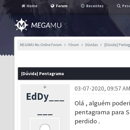
Home
Forum
Recentes
Pesq
MEGAMU Mu Online Forum
Fórum
Dúvidas
[Dúvida] Penta
[Dúvida] Pentagrama
03-07-2020, 09:57 A
EdDy___
Olá , alguém poder
___
pentagrama para SM
perdido .