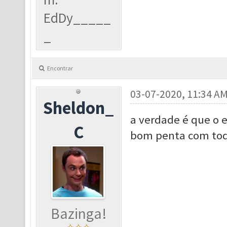
EdDy_____
_
Encontrar
03-07-2020, 11:34 A
Sheldon_
a verdade é que o 
C
bom penta com todo
Bazinga!