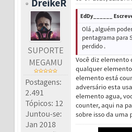
DreikeR
EdDy______ Escrev
Olá , alguém poder
pentagrama para S
perdido .
SUPORTE
Você diz elemento 
MEGAMU
qualquer elemento 
elemento está coun
Postagens:
adversário esta usa
2.491
elemento agua, você
Tópicos: 12
counter, aqui na p
Juntou-se:
sobre isso da uma 
Jan 2018