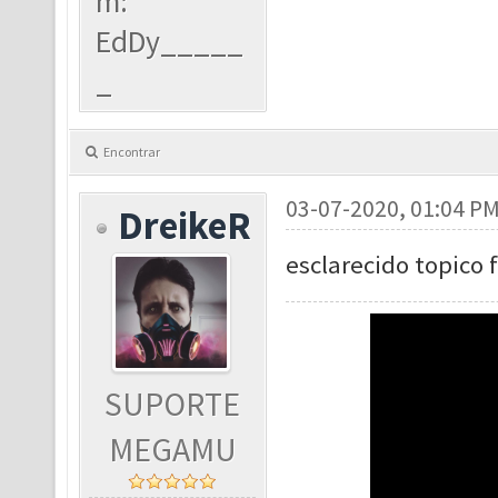
m:
EdDy_____
_
Encontrar
03-07-2020, 01:04 P
DreikeR
esclarecido topico 
SUPORTE
MEGAMU