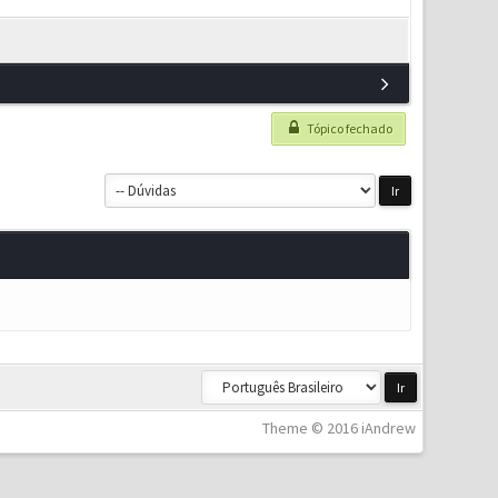
Tópico fechado
Theme © 2016 iAndrew