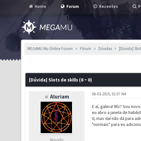
Home
Forum
Recentes
P
MEGAMU Mu Online Forum
Fórum
Dúvidas
[Dúvida] Slots
0 Voto(s) - 0 em Média
1
2
3
4
5
[Dúvida] Slots de skills (6 ~ 0)
06-03-2019, 01:07 AM
Aluriam
E aí, galera! Blz? Sou nov
eu abro a janela de habil
0, mas daí não dá para adi
"normais" para eu adiciona
Novato