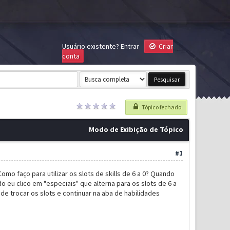
Usuário existente?
Entrar
Criar
conta
Tópico fechado
Modo de Exibição de Tópico
#1
omo faço para utilizar os slots de skills de 6 a 0? Quando
 eu clico em "especiais" que alterna para os slots de 6 a
 de trocar os slots e continuar na aba de habilidades