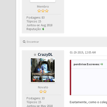
Membro
Postagens: 83
Tópicos: 15
Juntou-se: Aug 2018
Reputação:
6
Encontrar
01-20-2019, 12:05 AM
CrazyDL
pordiriox Escreveu:
Novato
Postagens: 33
Exatamente, como o colega
Tópicos: 15
Juntou-se: May 2018