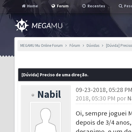
Home
Forum
Recentes
Pesq
MEGAMU Mu Online Forum
Fórum
Dúvidas
[Dúvida] Precis
[Dúvida] Preciso de uma direção.
09-23-2018, 05:28 P
Nabil
2018, 05:30 PM por
N
Oi, sempre joguei M
depois de 3/4 anos,
desanimo, e um dele