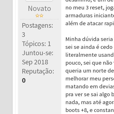
Novato
no meu 3 reset, jo
armaduras iniciant
além de atacar ra
Postagens:
3
Minha dúvida seria
Tópicos: 1
sei se ainda é cedo
Juntou-se:
literalmente usando
Sep 2018
pouco, sei que não 
Reputação:
queria um norte de
melhorar meu pers
0
matando em devias
pra ver se sai algo
nada, mas até agor
boots +8, e const