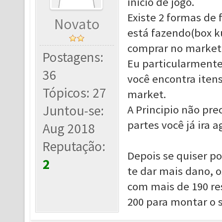
inicio de jogo.
Existe 2 formas de
Novato
está fazendo(box k
comprar no market
Postagens:
Eu particularmente 
36
você encontra itens
Tópicos: 27
market.
Juntou-se:
A Principio não pr
partes você já ira 
Aug 2018
Reputação:
Depois se quiser po
2
te dar mais dano, 
com mais de 190 res
200 para montar o s