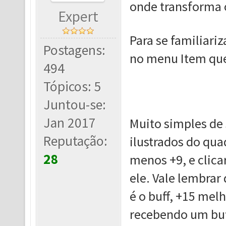
onde transforma o
Expert
Para se familiari
Postagens:
no menu Item que
494
Tópicos: 5
Juntou-se:
Jan 2017
Muito simples de 
Reputação:
ilustrados do qua
28
menos +9, e clica
ele. Vale lembrar
é o buff, +15 melh
recebendo um buf