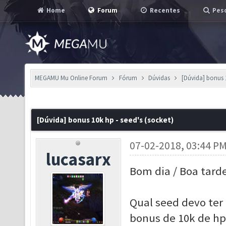
Home
Forum
Recentes
Pesq
MEGAMU Mu Online Forum
Fórum
Dúvidas
[Dúvida] bonus 1
[Dúvida] bonus 10k hp - seed's (socket)
07-02-2018, 03:44 P
lucasarx
Bom dia / Boa tarde
Qual seed devo ter 
bonus de 10k de hp