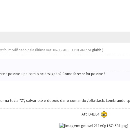
st foi modificado pela última vez: 06-30-2018, 12:01 AM por
gbrbh
.)
nte e possivel upa com o pc desligado? Como fazer se for possivel?
r na tecla "Z", salvar ele e depois dar o comando /offattack. Lembrando qu
Att. D4LIL4