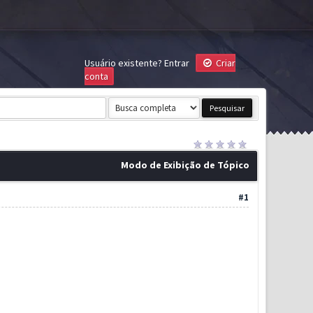
Usuário existente?
Entrar
Criar
conta
Modo de Exibição de Tópico
#1