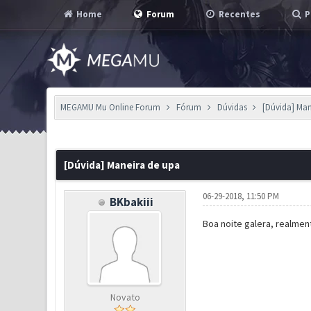
Home
Forum
Recentes
P
MEGAMU Mu Online Forum
Fórum
Dúvidas
[Dúvida] Man
0 Voto(s) - 0 em Média
1
2
3
4
5
[Dúvida] Maneira de upa
06-29-2018, 11:50 PM
BKbakiii
Boa noite galera, realmen
Novato