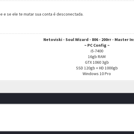
e e se ele te matar sua conta é desconectada.
Netoviski - Soul Wizard - 806 - 200rr - Master I
~ PC Config ~
i5-7400
16gb RAM
GTX 1060 3gb
SSD 120gb + HD 1000gb
Windows 10 Pro