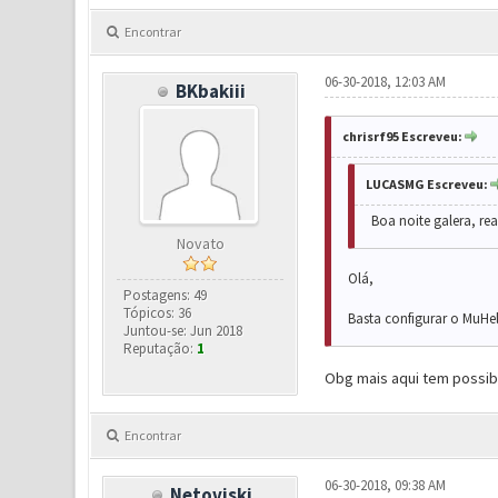
Encontrar
06-30-2018, 12:03 AM
BKbakiii
chrisrf95 Escreveu:
LUCASMG Escreveu:
Boa noite galera, re
Novato
Olá,
Postagens: 49
Tópicos: 36
Basta configurar o MuHel
Juntou-se: Jun 2018
Reputação:
1
Obg mais aqui tem possib
Encontrar
06-30-2018, 09:38 AM
Netoviski