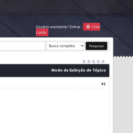
Usuário existente?
Entrar
Criar
conta
Modo de Exibição de Tópico
#1