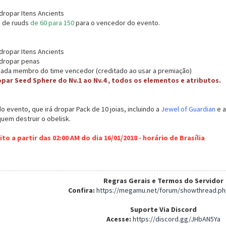
dropar Itens Ancients
e de ruuds
de 60 para 150
para o vencedor do evento.
dropar Itens Ancients
 dropar penas
ada membro do time vencedor (creditado ao usar a premiação)
opar Seed Sphere do Nv.1 ao Nv.4 , todos os elementos e atributos.
 evento, que irá dropar Pack de 10 joias, incluindo a
Jewel of Guardian
e a
uem destruir o obelisk.
to a partir das 02:00 AM do dia 16/01/2018 - horário de Brasília
Regras Gerais e Termos do Servidor
Confira:
https://megamu.net/forum/showthread.ph
Suporte Via Discord
Acesse:
https://discord.gg/JHbAN5Ya