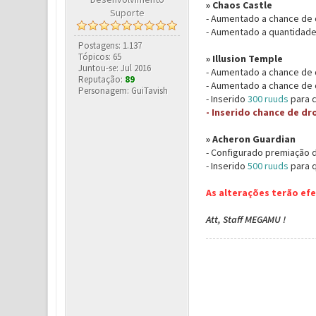
»
Chaos Castle
Suporte
- Aumentado a chance de 
- Aumentado a quantidad
Postagens: 1.137
Tópicos: 65
»
Illusion Temple
Juntou-se: Jul 2016
- Aumentado a chance de 
Reputação:
89
- Aumentado a chance de
Personagem: GuiTavish
- Inserido
300 ruuds
para c
- Inserido chance de dr
» Acheron Guardian
- Configurado premiação do
- Inserido
500 ruuds
para q
As alterações terão efei
Att, Staff MEGAMU !