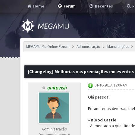
Home
Forum
Recentes
P
MEGAMU Mu Online Forum
Administração
Manutenções
0 Voto(s) - 0 em Média
1
2
3
4
5
[Changelog] Melhorias nas premiações em eventos
01-16-2018, 12:06 AM
guitavish
Olá pessoal.
Foram feitas diversas mel
»
Blood Castle
- Aumentado a quantidad
Administração
Desenvolvimento