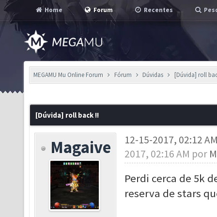
Home
Forum
Recentes
Pesq
MEGAMU Mu Online Forum
Fórum
Dúvidas
[Dúvida] roll bac
[Dúvida] roll back !!
12-15-2017, 02:12 A
Magaive
2017, 02:16 AM por
M
Perdi cerca de 5k d
reserva de stars qu