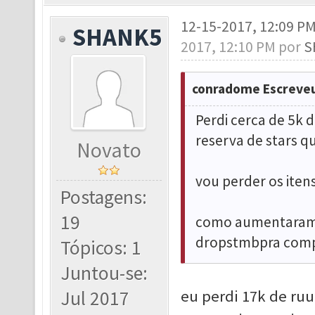
12-15-2017, 12:09 P
SHANK5
2017, 12:10 PM por
S
conradome Escreveu
Perdi cerca de 5k 
reserva de stars qu
Novato
vou perder os iten
Postagens:
19
como aumentaram 
dropstmbpra comp
Tópicos: 1
Juntou-se:
Jul 2017
eu perdi 17k de ruud