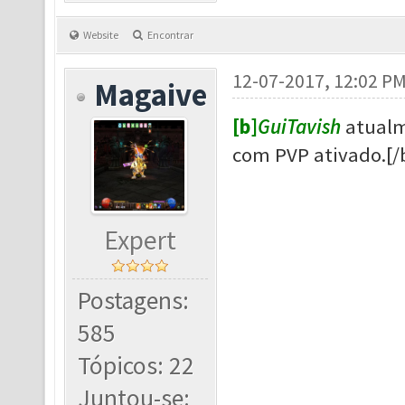
Website
Encontrar
12-07-2017, 12:02 P
Magaive
[b]
GuiTavish
atualm
com PVP ativado.[/
Expert
Postagens:
585
Tópicos: 22
Juntou-se: