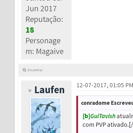
Jun 2017
Reputação:
18
Personage
m: Magaive
Encontrar
12-07-2017, 01:05 P
Laufen
conradome Escreveu
[b]
GuiTavish
atualm
com PVP ativado.[/