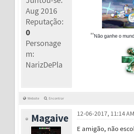
Juntou-se:
Aug 2016
Reputação:
0
''
Não ganhe o mundo 
Personage
m:
NarizDePla
Website
Encontrar
12-06-2017, 11:14 A
Magaive
E amigão, não esco