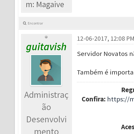
m: Magaive
Encontrar
12-06-2017, 12:08 P
guitavish
Servidor Novatos n
Também é importan
Regr
Administraç
Confira:
https://
ão
Desenvolvi
Ace
mento