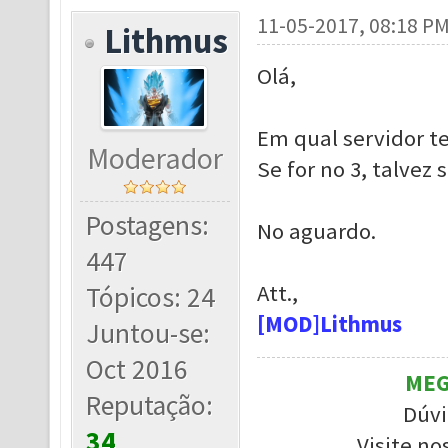
11-05-2017, 08:18 P
Lithmus
Olá,
Em qual servidor t
Moderador
Se for no 3, talvez 
Postagens:
No aguardo.
447
Att.,
Tópicos: 24
[MOD]Lithmus
Juntou-se:
Oct 2016
MEG
Reputação:
Dúvi
34
Visite no