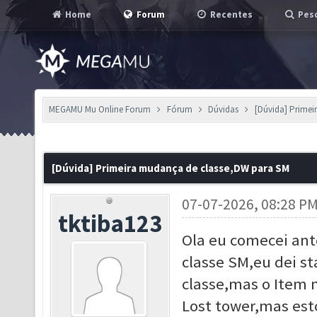
Home
Forum
Recentes
Pesq
MEGAMU Mu Online Forum
Fórum
Dúvidas
[Dúvida] Primei
[Dúvida] Primeira mudança de classe,DW para SM
07-07-2026, 08:28 P
tktiba123
Ola eu comecei ant
classe SM,eu dei s
classe,mas o Item 
Lost tower,mas est