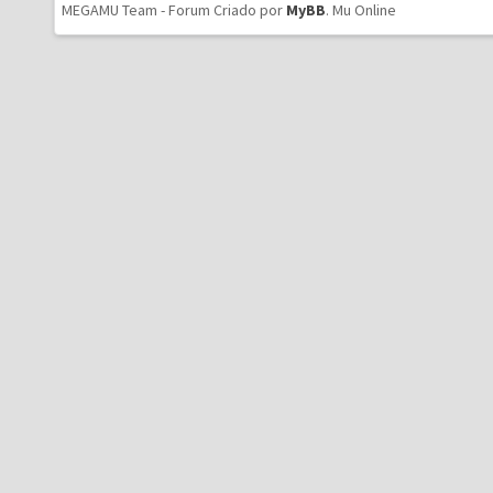
MEGAMU Team - Forum Criado por
MyBB
.
Mu Online