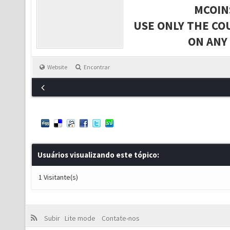
MCOIN
USE ONLY THE CO
ON ANY
Website
Encontrar
Usuários visualizando este tópico:
1 Visitante(s)
Subir
Lite mode
Contate-nos