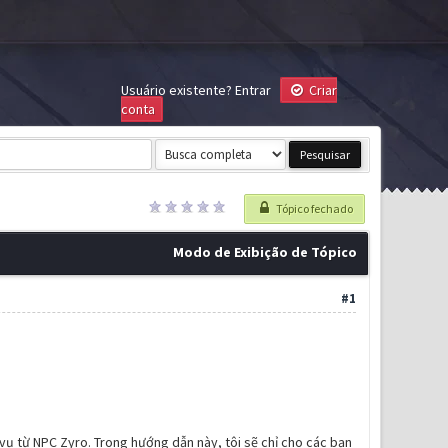
Usuário existente?
Entrar
Criar
conta
Tópico fechado
Modo de Exibição de Tópico
#1
vụ từ NPC Zyro. Trong hướng dẫn này, tôi sẽ chỉ cho các bạn