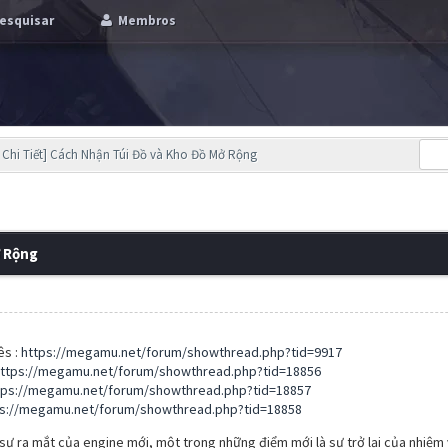
esquisar
Membros
Chi Tiết] Cách Nhận Túi Đồ và Kho Đồ Mở Rộng
ở Rộng
ês :
https://megamu.net/forum/showthread.php?tid=9917
ttps://megamu.net/forum/showthread.php?tid=18856
tps://megamu.net/forum/showthread.php?tid=18857
ps://megamu.net/forum/showthread.php?tid=18858
sự ra mắt của engine mới, một trong những điểm mới là sự trở lại của nhiệm 