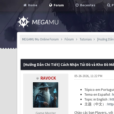
Home
Forum
Recentes
P
MEGAMU Mu Online Forum
Fórum
Tutoriais
[Hướng Dẫn 
0 Voto(s) - 0 em Média
1
2
3
4
5
[Hướng Dẫn Chi Tiết] Cách Nhận Túi Đồ và Kho Đồ M
05-26-2026, 11:22 PM
RAVOCK
Tópico em Portugu
Tema en Español :
h
Topic in English :
ht
主题（中文）:
htt
Chào các bạn Players, với 
Game Master