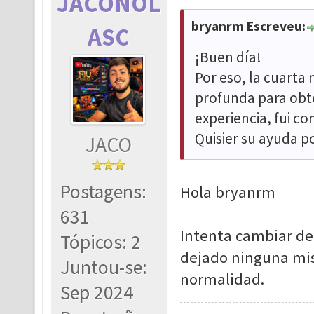
JACONOL
bryanrm Escreveu:
ASC
¡Buen día!
Por eso, la cuarta
profunda para obt
experiencia, fui c
Quisier su ayuda p
JACO
Postagens:
Hola bryanrm
631
Intenta cambiar de 
Tópicos: 2
dejado ninguna mis
Juntou-se:
normalidad.
Sep 2024