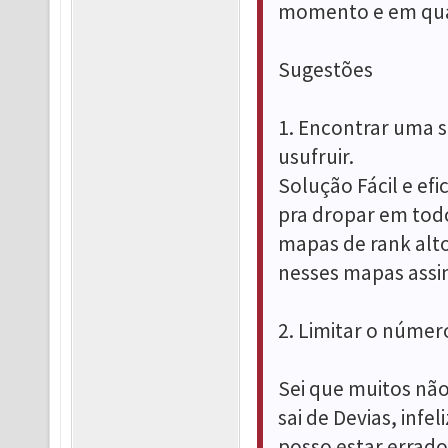
momento e em qual
Sugestões
1. Encontrar uma 
usufruir.
Solução Fácil e ef
pra dropar em tod
mapas de rank alto,
nesses mapas assi
2. Limitar o númer
Sei que muitos não
sai de Devias, in
posso estar errad