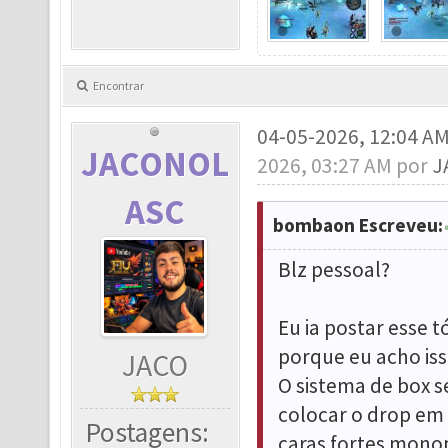
Encontrar
04-05-2026, 12:04 A
JACONOL
2026, 03:27 AM por
J
ASC
bombaon Escreveu:
Blz pessoal?
Eu ia postar esse 
porque eu acho is
JACO
O sistema de box s
colocar o drop em 
Postagens:
caras fortes monop