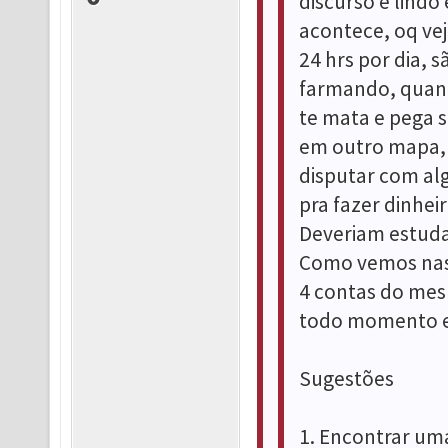
discurso é lindo
acontece, oq ve
24 hrs por dia, 
farmando, quand
te mata e pega s
em outro mapa, 
disputar com al
pra fazer dinhei
Deveriam estuda
Como vemos nas
4 contas do mesm
todo momento e 
Sugestões
1. Encontrar um