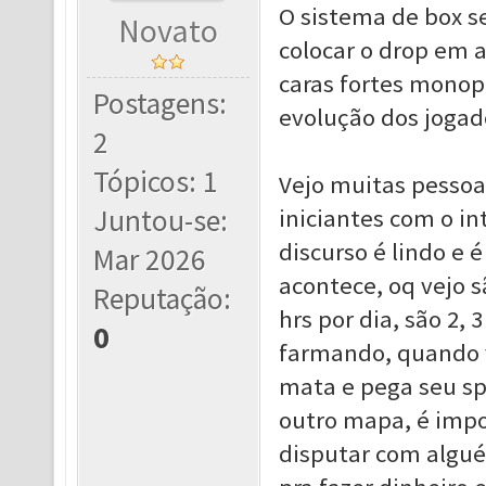
O sistema de box s
Novato
colocar o drop em 
caras fortes monop
Postagens:
evolução dos jogad
2
Tópicos: 1
Vejo muitas pessoa
Juntou-se:
iniciantes com o in
discurso é lindo e
Mar 2026
acontece, oq vejo 
Reputação:
hrs por dia, são 2,
0
farmando, quando v
mata e pega seu sp
outro mapa, é impo
disputar com algu