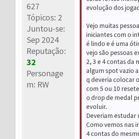
627
evolução dos joga
Tópicos: 2
Vejo muitas pessoa
Juntou-se:
iniciantes com o in
Sep 2024
é lindo e é uma ót
Reputação:
vejo são pessoas e
32
2, 3 e 4 contas d
algum spot vazio a
Personage
q deveria colocar
m: RW
com 5 ou 10 reset
o drop de medal pr
evoluir.
Deveriam estudar 
Como vemos nas i
4 contas do mesmo 