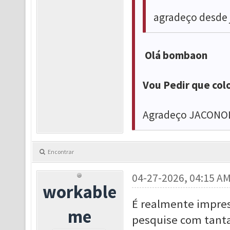
agradeço desde 
Olá bombaon
Vou Pedir que col
Agradeço JACON
Encontrar
04-27-2026, 04:15 A
workable
É realmente impre
me
pesquise com tanta