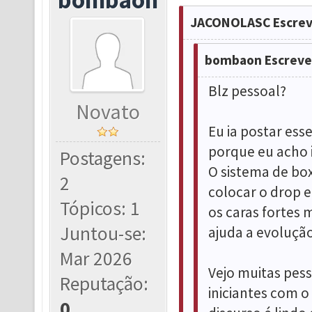
JACONOLASC Escrev
bombaon Escreve
Blz pessoal?
Novato
Eu ia postar ess
porque eu acho 
Postagens:
O sistema de box
2
colocar o drop 
Tópicos: 1
os caras fortes
Juntou-se:
ajuda a evoluçã
Mar 2026
Vejo muitas pes
Reputação:
iniciantes com o 
0