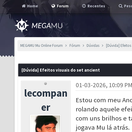
Home
Forum
Recentes
Pesq
MEGAMU Mu Online Forum
Fórum
Dúvidas
[Dúvida] Efeitos
[Dúvida] Efeitos visuais do set ancient
01-03-2026, 10:09 P
lecompan
Estou com meu Anci
er
rolando aquele efei
com uns brilhos e 
jogava Mu lá atrás.