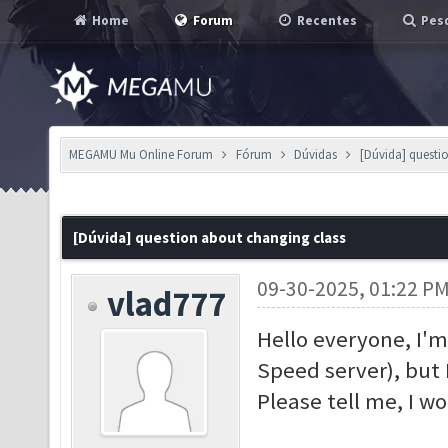
Home
Forum
Recentes
Pesq
MEGAMU Mu Online Forum
Fórum
Dúvidas
[Dúvida] questi
[Dúvida] question about changing class
09-30-2025, 01:22 P
vlad777
Hello everyone, I'm 
Speed server), but 
Please tell me, I wo