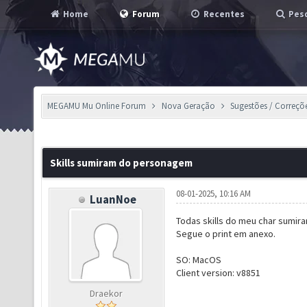
Home
Forum
Recentes
Pesq
MEGAMU Mu Online Forum
Nova Geração
Sugestões / Correçõ
Skills sumiram do personagem
08-01-2025, 10:16 AM
LuanNoe
Todas skills do meu char sumira
Segue o print em anexo.
SO: MacOS
Client version: v8851
Draekor