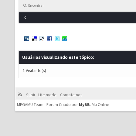
Encontrar
Usuários visualizando este tópico:
1 Visitante(s)
Subir
Lite mode
Contate-nos
MEGAMU Team - Forum Criado por
MyBB
.
Mu Online