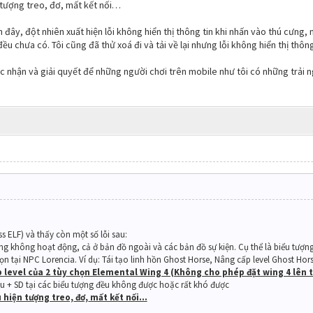
n tượng treo, đơ, mất kết nối…
 đây, đột nhiên xuất hiện lỗi không hiển thị thông tin khi nhấn vào thú cưn
u chưa có. Tôi cũng đã thử xoá đi và tải về lại nhưng lỗi không hiển thị thông
c nhận và giải quyết để những người chơi trên mobile như tôi có những trải 
ss ELF) và thấy còn một số lỗi sau:
oảng không hoạt động, cả ở bản đồ ngoài và các bản đồ sự kiện. Cụ thể là biểu tượn
ọn tại NPC Lorencia. Ví dụ: Tái tạo linh hồn Ghost Horse, Nâng cấp level Ghost Ho
 level của 2 tùy chọn Elemental Wing 4 (Không cho phép đặt wing 4 lên 
u + SD tại các biểu tượng đều không được hoặc rất khó được
u hiện tượng treo, đơ, mất kết nối…