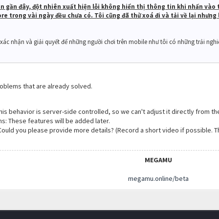
n gần đây, đột nhiên xuất hiện lỗi không hiển thị thông tin khi nhấn và
e trong vài ngày đều chưa có. Tôi cũng đã thử xoá đi và tải về lại nhưng 
xác nhận và giải quyết để những người chơi trên mobile như tôi có những trải ngh
problems that are already solved.
 This behavior is server-side controlled, so we can't adjust it directly from th
s: These features will be added later.
Could you please provide more details? (Record a short video if possible. Th
MEGAMU
megamu.online/beta