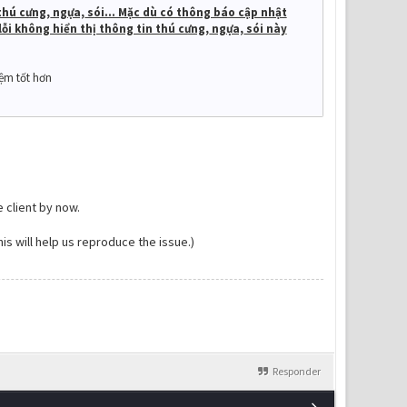
o thú cưng, ngựa, sói… Mặc dù có thông báo cập nhật
lỗi không hiển thị thông tin thú cưng, ngựa, sói này
iệm tốt hơn
e client by now.
is will help us reproduce the issue.)
Responder