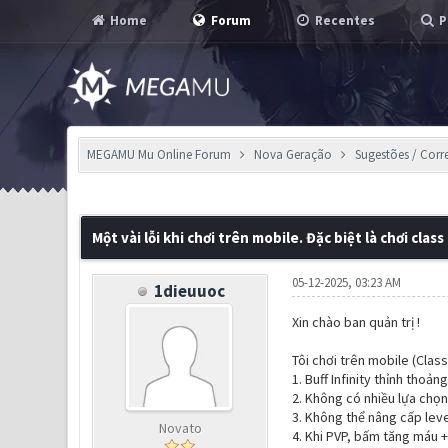
Home
Forum
Recentes
P
MEGAMU Mu Online Forum
Nova Geração
Sugestões / Corr
0 Voto(s) - 0 em Média
1
2
3
4
5
Một vài lỗi khi chơi trên mobile. Đặc biệt là chơi class
05-12-2025, 03:23 AM
1dieuuoc
Xin chào ban quản trị !
Tôi chơi trên mobile (Class
1. Buff Infinity thỉnh tho
2. Không có nhiều lựa chọn
3. Không thể nâng cấp lev
Novato
4. Khi PVP, bấm tăng máu 