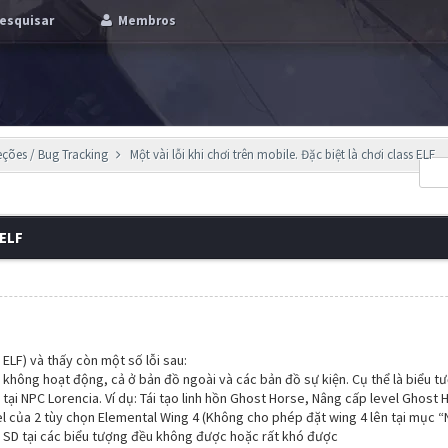
esquisar
Membros
eções / Bug Tracking
Một vài lỗi khi chơi trên mobile. Đặc biệt là chơi class ELF
 ELF
 ELF) và thấy còn một số lỗi sau:
ảng không hoạt động, cả ở bản đồ ngoài và các bản đồ sự kiện. Cụ thể là biểu t
 tại NPC Lorencia. Ví dụ: Tái tạo linh hồn Ghost Horse, Nâng cấp level Ghos
el của 2 tùy chọn Elemental Wing 4 (Không cho phép đặt wing 4 lên tại mục “
+ SD tại các biểu tượng đều không được hoặc rất khó được