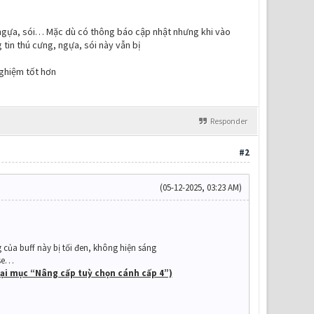
g, ngựa, sói… Mặc dù có thông báo cập nhật nhưng khi vào
 tin thú cưng, ngựa, sói này vẫn bị
nghiệm tốt hơn
Responder
#2
(05-12-2025, 03:23 AM)
g của buff này bị tối đen, không hiện sáng
rse…
tại mục “Nâng cấp tuỳ chọn cánh cấp 4”)