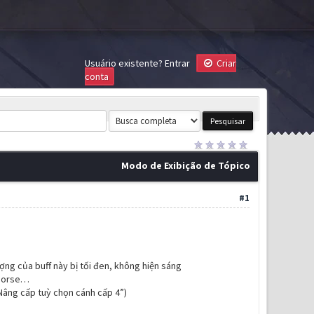
Usuário existente?
Entrar
Criar
conta
Modo de Exibição de Tópico
#1
ượng của buff này bị tối đen, không hiện sáng
t Horse…
Nâng cấp tuỳ chọn cánh cấp 4”)