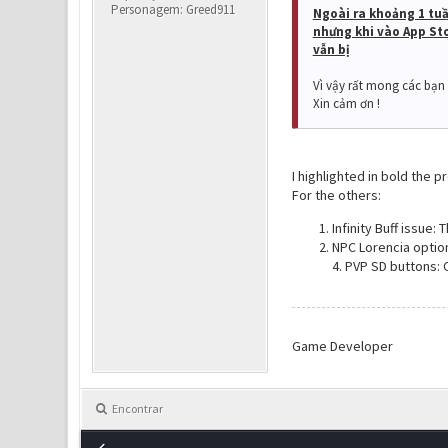
Personagem: Greed911
Ngoài ra khoảng 1 tuầ
nhưng khi vào App Stor
vẫn bị
Vì vậy rất mong các bạn 
Xin cảm ơn !
I highlighted in bold the 
For the others:
Infinity Buff issue:
NPC Lorencia option
4. PVP SD buttons: 
Game Developer
Encontrar