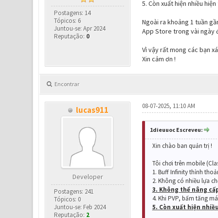
5. Còn xuất hiện nhiều hiệ
Postagens: 14
Tópicos: 6
Ngoài ra khoảng 1 tuần gần
Juntou-se: Apr 2024
App Store trong vài ngày đề
Reputação:
0
Vì vậy rất mong các bạn xá
Xin cảm ơn !
Encontrar
08-07-2025, 11:10 AM
lucas911
1dieuuoc Escreveu:
Xin chào ban quản trị !
Tôi chơi trên mobile (Cla
1. Buff Infinity thỉnh th
Developer
2. Không có nhiều lựa ch
3. Không thể nâng cấp
Postagens: 241
4. Khi PVP, bấm tăng má
Tópicos: 0
Juntou-se: Feb 2024
5. Còn xuất hiện nhiề
Reputação:
2