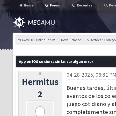
Home
Forum
Recentes
Pesq
MEGAMU Mu Online Forum
Nova Geração
Sugestões / Correçõ
App en IOS se cierra sin lanzar algun error
04-28-2025, 06:31 P
Hermitus
Buenas tardes, últ
2
eventos de los coj
juego cotidiano y al
completamente sin 