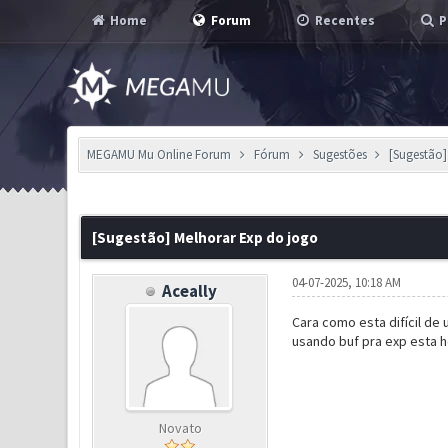
Home
Forum
Recentes
P
MEGAMU Mu Online Forum
Fórum
Sugestões
[Sugestão]
0 Voto(s) - 0 em Média
1
2
3
4
5
[Sugestão] Melhorar Exp do jogo
04-07-2025, 10:18 AM
Aceally
Cara como esta difícil de
usando buf pra exp esta h
Novato