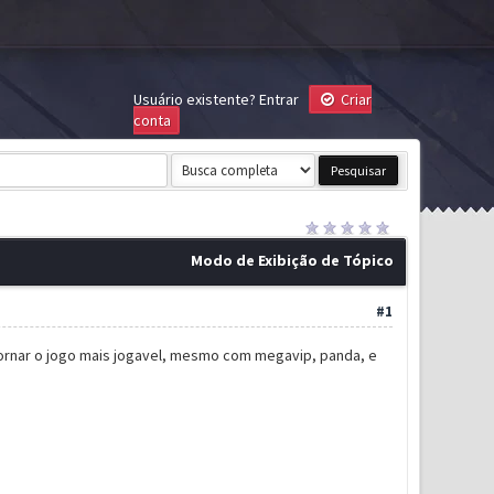
Usuário existente?
Entrar
Criar
conta
Modo de Exibição de Tópico
#1
 tornar o jogo mais jogavel, mesmo com megavip, panda, e