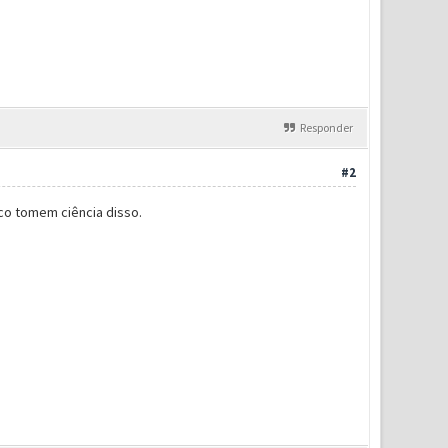
Responder
#2
co tomem ciência disso.