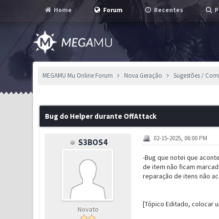
Home
Forum
Recentes
P
MEGAMU Mu Online Forum
Nova Geração
Sugestões / Corr
0 Voto(s) - 0 em Média
1
2
3
4
5
Bug do Helper durante OffAttack
02-15-2025, 06:00 PM
S3BOS4
-Bug que notei que aconte
de item não ficam marcada
reparação de itens não a
[Tópico Editado, colocar 
Novato