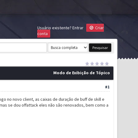
Usuário existente?
Entrar
Criar
conta
Modo de Exibição de Tópico
#1
no novo client, as caixas de duração de buff de skill e
, mas se dou offattack eles não são renovados, bem como a