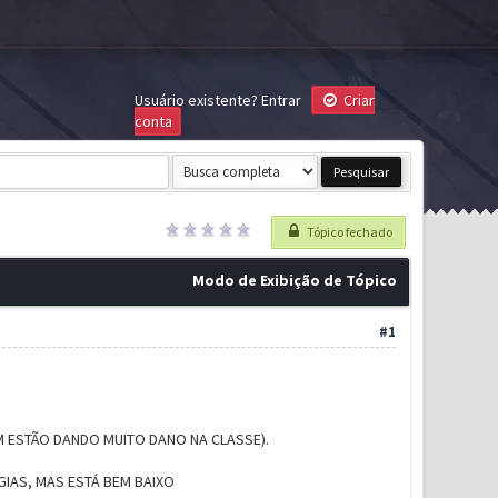
Usuário existente?
Entrar
Criar
conta
Tópico fechado
Modo de Exibição de Tópico
#1
M ESTÃO DANDO MUITO DANO NA CLASSE).
GIAS, MAS ESTÁ BEM BAIXO