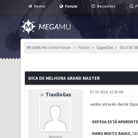
Home
Forum
Recentes
P
MEGAMU Mu Online Forum
Fórum
Sugestões
DICA DE 
0 Voto(s) - 0 em Média
1
2
3
4
5
DICA DE MELHORA GRAND MASTER
07-16-2024, 02:30 AM
TiaoDoGas
venho através deste tópi
-
DEFESA ESTÁ APARENT
-
DANO MUITO BAIXO
, S
Novato