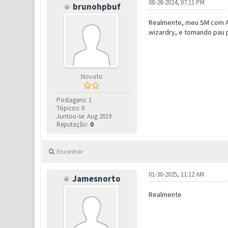
08-28-2024, 07:11 PM
brunohpbuf
Realmente, meu SM com Awak
wizardry, e tomando pau pr
Novato
Postagens: 1
Tópicos: 0
Juntou-se: Aug 2019
Reputação:
0
Encontrar
01-30-2025, 11:12 AM
Jamesnorto
Realmente