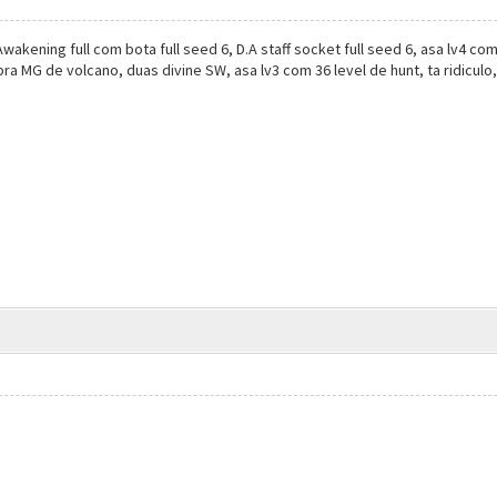
ening full com bota full seed 6, D.A staff socket full seed 6, asa lv4 com I
a MG de volcano, duas divine SW, asa lv3 com 36 level de hunt, ta ridiculo