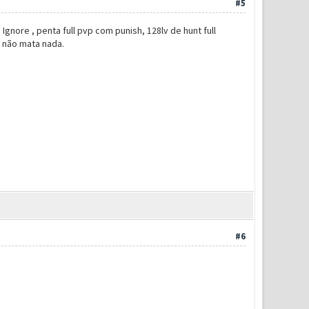
#5
gnore , penta full pvp com punish, 128lv de hunt full
, não mata nada.
#6