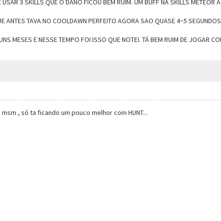
SAR 3 SKILLS QUE O DANO FICOU BEM RUIM. UM BUFF NA SKILLS METEOR A
UE ANTES TAVA NO COOLDAWN PERFEITO AGORA SAO QUASE 4~5 SEGUNDOS 
NS MESES E NESSE TEMPO FOI ISSO QUE NOTEI. TÁ BEM RUIM DE JOGAR CO
 msm , só ta ficando um pouco melhor com HUNT...